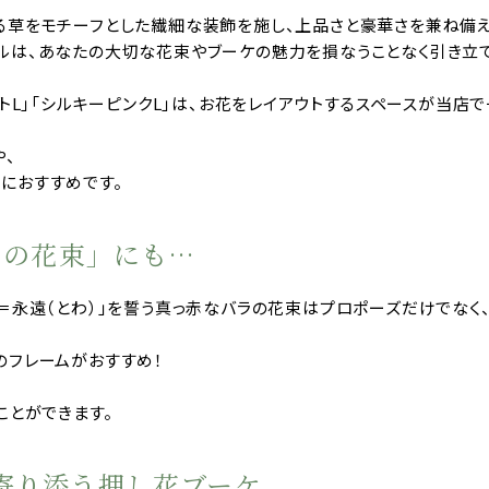
る草をモチーフとした繊細な装飾を施し、上品さと豪華さを兼ね備
ルは、あなたの大切な花束やブーケの魅力を損なうことなく引き立て
イトL」「シルキーピンクL」は、お花をレイアウトするスペースが当店
や、
におすすめです。
ラの花束」にも…
「108＝永遠（とわ）」を誓う真っ赤なバラの花束はプロポーズだけでな
のフレームがおすすめ！
ことができます。
寄り添う押し花ブーケ