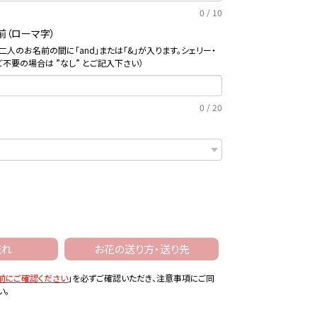
0
/
10
前（ローマ字）
※お二人のお名前の間に「and」または「&」が入ります。シェリー・
ご不要の場合は ”なし” とご記入下さい）
0
/
20
流れ
お花の送り方・送り先
前にご確認ください
」を必ずご確認いただき、注意事項にご同
い。