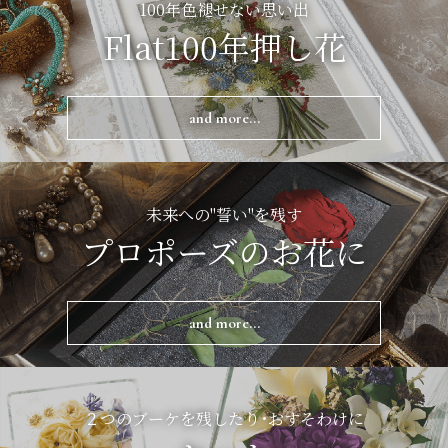
100年色褪せない思い出
Flat100年押し花
and more...
未来への"誓い"を残す
プロポーズのお花に
and more...
２つのブーケを残したり･おすそわけに