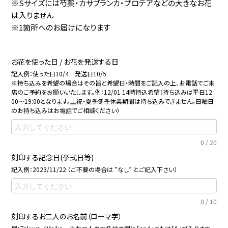
※Sサイズには芍薬・カサブランカ・プロテアなどの大きなお花
は入りません
※1箇所へのお届けになります
お花を使った日 / お花を発送する日
記入例：使った日10/4 発送日10/5
※持ち込みを希望の場合はその旨と希望日・時間をご記入の上、お電話でご来
店のご予約をお願いいたします。例：12/01 14時持込希望（持ち込みは平日12:
00～19:00となります。土祝・夏季冬季休業期間は持ち込みできません。日曜日
のお持ち込みはお電話でご相談ください）
0
/
20
刻印する記念日(挙式日等)
記入例：2023/11/22 （ご不要の場合は ”なし” とご記入下さい）
0
/
10
刻印するお二人のお名前（ローマ字）