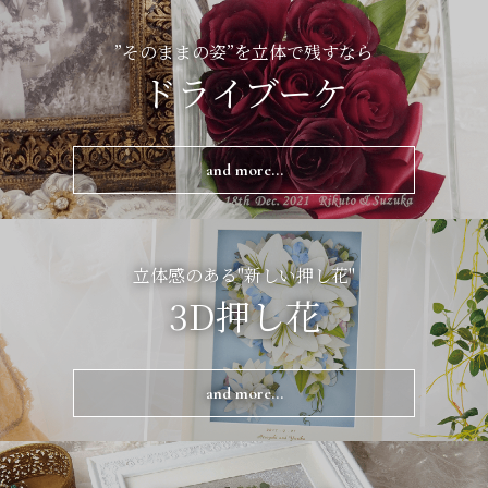
”そのままの姿”を立体で残すなら
ドライブーケ
and more...
立体感のある"新しい押し花"
3D押し花
and more...