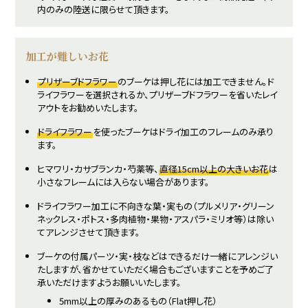
内のみの陸送に限らせて頂きます。
加工が難しいお花
プリザーブドフラワー
のブーケは押し花には加工できません。ド
ライフラワーを選択されるか、プリザーブドフラワーを省いたレイ
アウトをお勧めいたします。
ドライフラワー
を使ったブーケはドライ加工のフレームのみ承り
ます。
ヒマワリ・カサブランカ・芍薬等、
直径15cm以上の大きいお花
は
小さなフレームには入らない場合があります。
ドライフラワー加工に不向きな葉・実もの（プルメリア・グリーン
ネックレス・ポトス・多肉植物・果物・アスパラ・ミリオ等）は除い
てアレンジさせて頂きます。
ブーケの付属パーツ・実・枝などはできるだけ一緒にアレンジい
たしますが、省かせていただく場合もございますことを予めご了
承いただけますようお願いいたします。
5mm以上の厚みのあるもの（Flat押し花）