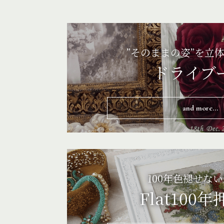
”そのままの姿”を立
ドライブ
and more...
100年色褪せな
Flat100