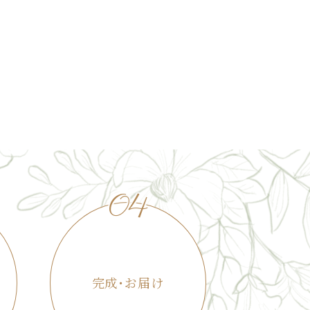
04
完成･お届け