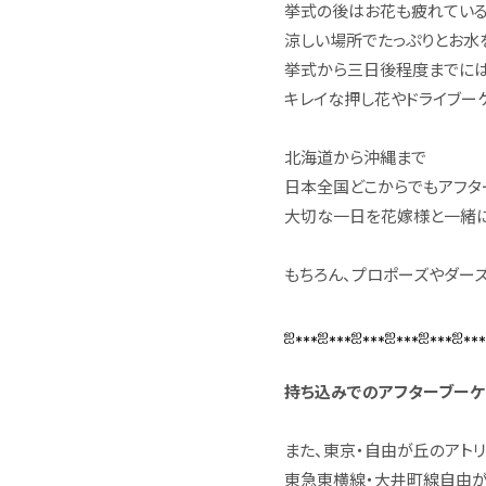
挙式の後はお花も疲れてい
涼しい場所でたっぷりとお水
挙式から三日後程度までに
キレイな押し花やドライブー
北海道から沖縄まで
日本全国どこからでもアフタ
大切な一日を花嫁様と一緒に
もちろん、プロポーズやダー
ஐ⁎⁎⁎ஐ⁎⁎⁎ஐ⁎⁎⁎ஐ⁎⁎⁎ஐ⁎⁎⁎ஐ⁎⁎
持ち込みでのアフターブーケ
また、東京・自由が丘のアトリエ
東急東横線・大井町線自由が