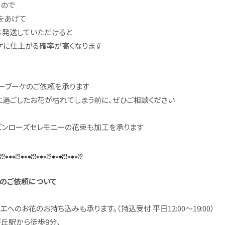
るので
をあげて
は発送していただけると
ケに仕上がる確率が高くなります
ーブーケのご依頼を承ります
過ごしたお花が枯れてしまう前に、ぜひご相談ください
ズンローズセレモニーの花束も加工を承ります
⁎ஐ⁎⁎⁎ஐ⁎⁎⁎ஐ⁎⁎⁎ஐ⁎⁎⁎ஐ⁎⁎⁎ஐ
のご依頼について
へのお花のお持ち込みも承ります。（持込受付 平日12:00～19:00）
丘駅から徒歩9分、