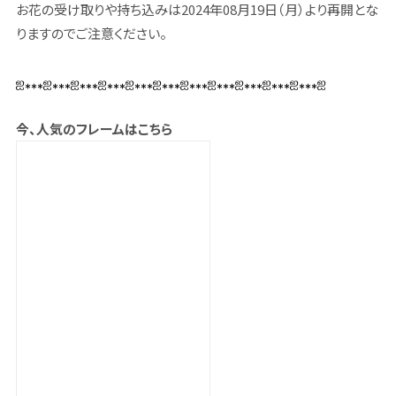
お花の受け取りや持ち込みは2024年08月19日（月）より再開とな
りますのでご注意ください。
ஐ⁎⁎⁎ஐ⁎⁎⁎ஐ⁎⁎⁎ஐ⁎⁎⁎ஐ⁎⁎⁎ஐ⁎⁎⁎ஐ⁎⁎⁎ஐ⁎⁎⁎ஐ⁎⁎⁎ஐ⁎⁎⁎ஐ⁎⁎⁎ஐ
今、人気のフレームはこちら