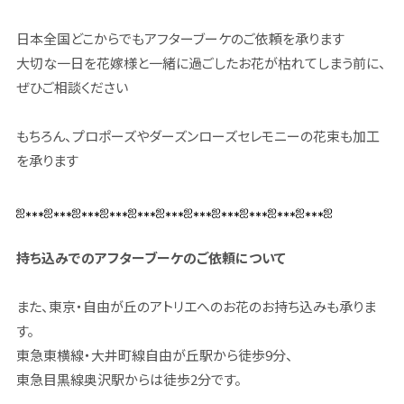
日本全国どこからでもアフターブーケのご依頼を承ります
大切な一日を花嫁様と一緒に過ごしたお花が枯れてしまう前に、
ぜひご相談ください
もちろん、プロポーズやダーズンローズセレモニーの花束も加工
を承ります
ஐ⁎⁎⁎ஐ⁎⁎⁎ஐ⁎⁎⁎ஐ⁎⁎⁎ஐ⁎⁎⁎ஐ⁎⁎⁎ஐ⁎⁎⁎ஐ⁎⁎⁎ஐ⁎⁎⁎ஐ⁎⁎⁎ஐ⁎⁎⁎ஐ
持ち込みでのアフターブーケのご依頼について
また、東京・自由が丘のアトリエへのお花のお持ち込みも承りま
す。
東急東横線・大井町線自由が丘駅から徒歩9分、
東急目黒線奥沢駅からは徒歩2分です。