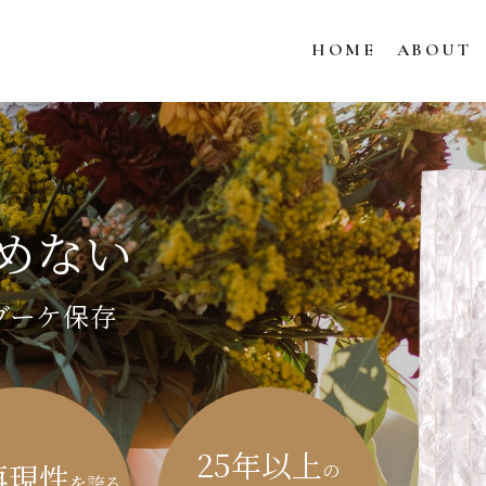
HOME
ABOUT
諦めない
ブーケ保存
25年以上
再現性
の
を誇る