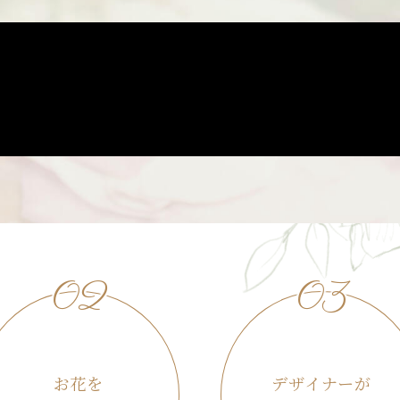
02
03
お花を
デザイナーが