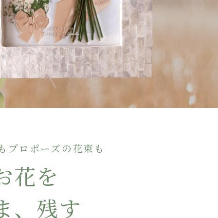
もプロポーズの花束も
お花を
ま、残す