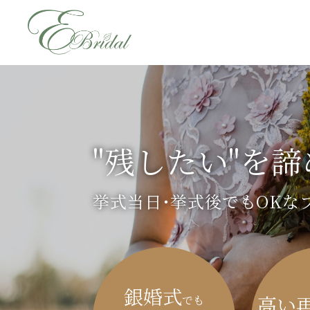
"残したい"を
挙式当日･挙式後でもOKな
銀婚式
高い
でも