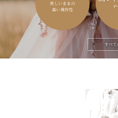
美しいままの
デ
高い保存性
すべて