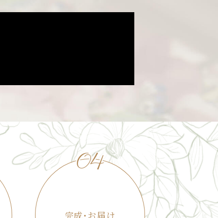
04
完成･お届け